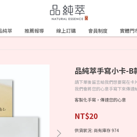
品純萃
推薦報導
線上訂購
會員制度
實體門
品純萃手寫小卡-B
請下單後留言給我們想要寫在卡
我們會將您的心意手寫下來傳達
客製化手寫，傳達您的心意
NT$20
供貨狀況:
尚有庫存 974