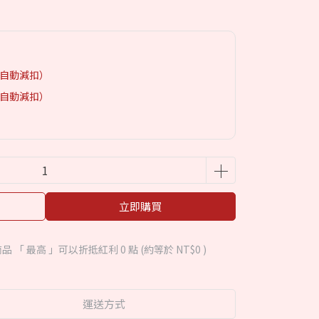
單自動減扣）
單自動減扣）
立即購買
品 「 最高 」可以折抵紅利
0
點 (約等於
NT$0
)
運送方式