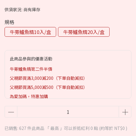
供貨狀況:
尚有庫存
規格
牛蒡鱸魚精10入/盒
牛蒡鱸魚精20入/盒
此商品參與的優惠活動
牛蒡鱸魚精第二件半價
父親節買滿3,000減200（下單自動減扣）
父親節買滿5,000減500（下單自動減扣）
為愛加碼，特惠加購
已銷售: 627 件
此商品 「 最高 」可以折抵紅利
0
點 (約等於
NT$0
)