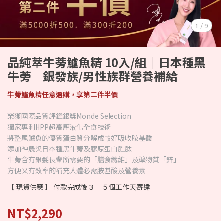
1
/
9
品純萃牛蒡鱸魚精 10入/組｜日本種黑
牛蒡｜銀發族/男性族群營養補給
牛蒡鱸魚精任意選購，享第二件半價
榮獲國際品質評鑑銀獎Monde Selection
獨家專利HPP超高壓液化全食技術
將整尾鱸魚的優質蛋白質分解成較好吸收胺基酸
添加神農獎日本種黑牛蒡及膠原蛋白胜肽
牛蒡含有銀髮長輩所需要的「膳食纖維」及礦物質「鋅」
方便又有效率的補充人體必需胺基酸及營養素
【 現貨供應 】 付款完成後３－５個工作天寄達
NT$2,290