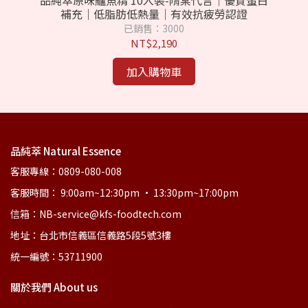
品純萃原味鱸魚精 10入裝-隋棠代言｜優質蛋白
品
補充｜低脂肪低熱量｜有效抗疲勞認證
補
已銷售：3000
NT$2,190
加入購物車
品純萃 Natural Essence
客服專線：0809-080-008
客服時間： 9:00am~12:30pm • 13:30pm~17:00pm
信箱：NB-service@kfs-foodtech.com
地址：台北市信義區信義路5段5號3樓
統一編號：53711900
關於我們 About us