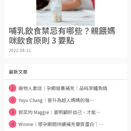
哺乳飲食禁忌有哪些？親餵媽
咪飲食原則 3 要點
2022-04-11
最新文章
1
廢物人妻誌｜孕期營養補充｜品純萃鱸魚精
2
Yayu Chang｜晉升為超人媽媽的強⋯
3
郭奕均 Maggie｜要照顧好自己，才能⋯
4
Winnie｜懷孕期間持續補充優質蛋白｜⋯