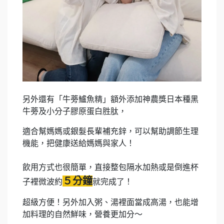
另外還有「牛蒡鱸魚精」額外添加神農獎日本種黑
牛蒡及小分子膠原蛋白胜肽，
適合幫媽媽或銀髮長輩補充鋅，可以幫助調節生理
機能，把健康送給媽媽與家人！
飲用方式也很簡單，直接整包隔水加熱或是倒進杯
５分鐘
子裡微波約
就完成了！
超級方便！另外加入粥、湯裡面當成高湯，也能增
加料理的自然鮮味，營養更加分～