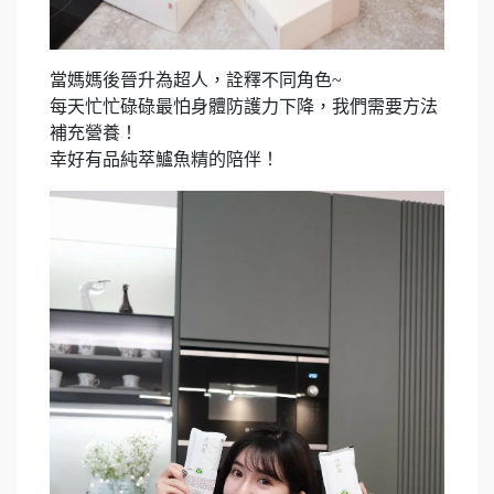
當媽媽後晉升為超人，詮釋不同角色~
每天忙忙碌碌最怕身體防護力下降，我們需要方法
補充營養！
幸好有品純萃鱸魚精的陪伴！