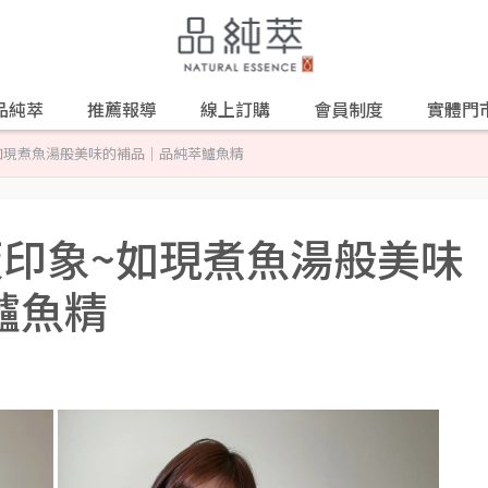
品純萃
推薦報導
線上訂購
會員制度
實體門
象~如現煮魚湯般美味的補品｜品純萃鱸魚精
刻板印象~如現煮魚湯般美味
鱸魚精