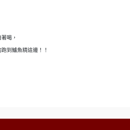
搶著喝，
的跑到鱸魚精這邊！！