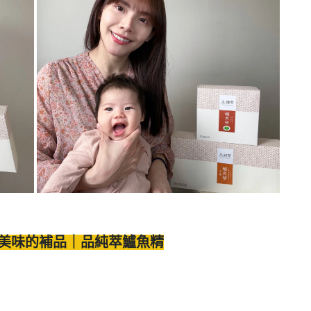
魚湯美味的補品｜品純萃鱸魚精