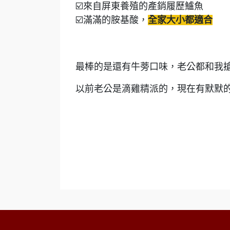
☑️來自屏東養殖的產銷履歷鱸魚
☑️滿滿的胺基酸，
全家大小都適合
最棒的是還有牛蒡口味，老公都和我
以前老公是滴雞精派的，現在有默默