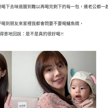
但喝下去味道腥到難以再喝完剩下的每一包，連老公都一
好喝到朋友來家裡我都會問要不要喝鱸魚精，
得意地回說：是不是真的很好喝?!