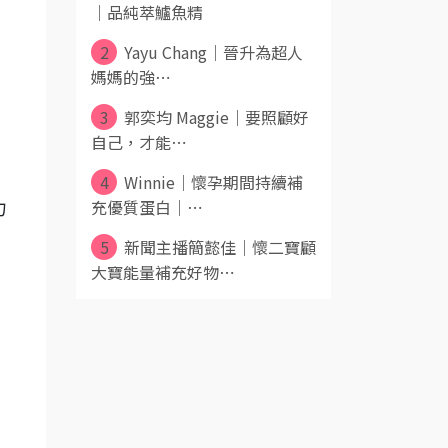
｜品純萃鱸魚精
2
Yayu Chang｜晉升為超人
媽媽的強⋯
3
郭奕均 Maggie｜要照顧好
自己，才能⋯
4
Winnie｜懷孕期間持續補
充優質蛋白｜⋯
力
5
新聞主播簡懿佳｜懷二寶顧
大寶能量補充好物⋯