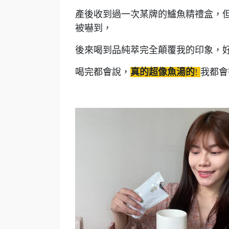
產後收到過一次某牌的鱸魚精禮盒，
被嚇到，
後來喝到品純萃完全顛覆我的印象，
喝完都會說，
真的超像魚湯的
!
我都會