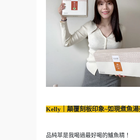
Kelly｜顛覆刻板印象~如現煮
品純萃是我喝過最好喝的鱸魚精！